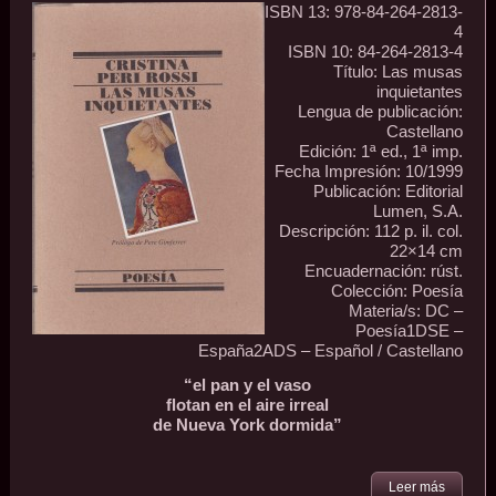
ISBN 13: 978-84-264-2813-
4
ISBN 10: 84-264-2813-4
Título: Las musas
inquietantes
Lengua de publicación:
Castellano
Edición: 1ª ed., 1ª imp.
Fecha Impresión: 10/1999
Publicación: Editorial
Lumen, S.A.
Descripción: 112 p. il. col.
22×14 cm
Encuadernación: rúst.
Colección: Poesía
Materia/s: DC –
Poesía1DSE –
España2ADS – Español / Castellano
“el pan y el vaso
flotan en el aire irreal
de Nueva York dormida”
Leer más