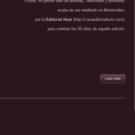
Evohe
, mi primer libro de poemas, censurado y prohibido,
acaba de ser reeditado en Montevideo,
por la
Editorial Hum
(http://casaeditorialhum.com),
para celebrar los 50 años de aquella edición.
Leer más