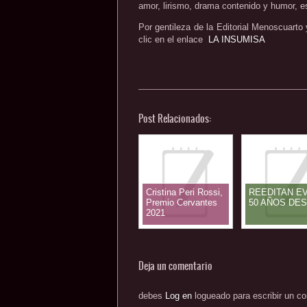
amor, lirismo, drama contenido y humor, es
Por gentileza de la Editorial Menoscuarto
clic en el enlace
LA INSUMISA
Post Relacionados:
Cristina Peri Rossi,
REEDITAN E
Premio Cervantes
50 AÑOS DE
2021
Deja un comentario
debes
Log en
logueado para escribir un co