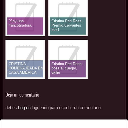
"Soy una
Cristina Peri Rossi,
francotiradora...
Premio Cervantes
2021
CRISTINA
Cristina Peri Rossi:
HOMENAJEADA EN
poesía, cuerpo,
CASA AMÉRICA
exilio
CATALUNYA
Deja un comentario
debes
Log en
logueado para escribir un comentario.